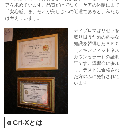
アを求めています。品質だけでなく、ケアの体制にまで
「安心感」を。それが美しさへの近道であると、私たち
は考えています。
ディプロマはリセラを
取り扱うための必要な
知識を習得したＳＦＣ
（スキンフィットネス
カウンセラー）の証明
証です。講習会に参加
し、テストに合格され
た方のみに発行されて
います。
α Gri-Xとは