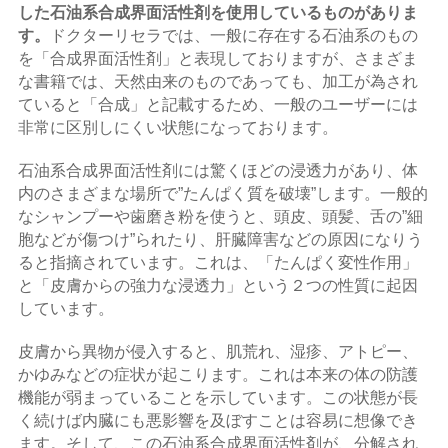
した石油系合成界面活性剤を使用している
ものがありま
す。
ドクターリセラでは、一般に存在する石油系のもの
を「合成界面活性剤」と表現しておりますが、さまざま
な書籍では、天然由来のものであっても、加工が為され
ていると「合成」と記載するため、一般のユーザーには
非常に区別しにくい状態になっております。
石油系合成界面活性剤には驚くほどの浸透力があり、体
内のさまざまな場所で”たんぱく質を破壊”します。一般的
なシャンプーや歯磨き粉を使うと、頭皮、頭髪、舌の”細
胞などが傷つけ”られたり、肝臓障害などの原因になりう
ると指摘されています。これは、「たんぱく変性作用」
と「皮膚からの強力な浸透力」という２つの性質に起因
しています。
皮膚から異物が侵入すると、肌荒れ、湿疹、アトピー、
かゆみなどの症状が起こります。これは本来の体の防護
機能が弱まっていることを示しています。この状態が長
く続けば内臓にも悪影響を及ぼすことは容易に想像でき
ます。そして、この石油系合成界面活性剤が、分解され