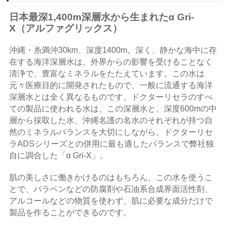
日本最深1,400m深層水から生まれたα Gri-
X（アルファグリックス）
沖縄・糸満沖30km、深度1400m。深く、静かな海中に存
在する海洋深層水は、外界からの影響を受けることなく
清浄で、豊富なミネラルをたたえています。この水は
元々医療目的に開発されたもので、一般に流通する海洋
深層水とは全く異なるものです。ドクターリセラのすべ
ての製品に使われる水は、この深層水と、深度600mの中
層から採取した水、沖縄名護の名水のそれぞれが持つ自
然のミネラルバランスを大切にしながら、ドクターリセ
ラADSシリーズとの併用に最も適したバランスで弊社独
自に調合した「α Gri-X」。
肌の美しさに働きかけるのはもちろん、この水を使うこ
とで、パラベンなどの防腐剤や石油系合成界面活性剤、
アルコールなどの物質を使わず、肌に必要な成分だけで
製品を作ることができるのです。