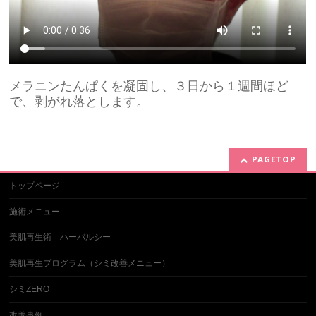
メラニンたんぱくを凝固し、３日から１週間ほど
で、剥がれ落とします。
PAGETOP
トップページ
施術メニュー
美肌再生術 ハーバルシー
美肌再生プログラム（シミ改善メニュー）
シミZERO
改善事例