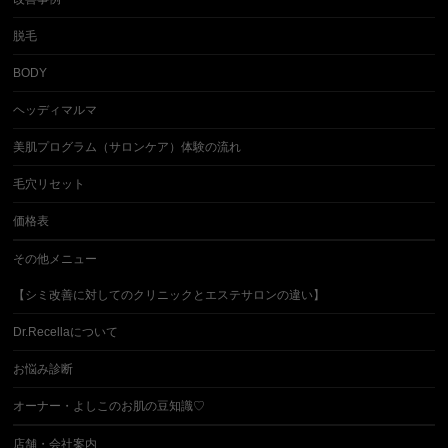
脱毛
BODY
ヘッディマルマ
美肌プログラム（サロンケア）体験の流れ
毛穴リセット
価格表
その他メニュー
【シミ改善に対してのクリニックとエステサロンの違い】
Dr.Recellaについて
お悩み診断
オーナー・よしこのお肌の豆知識♡
店舗・会社案内