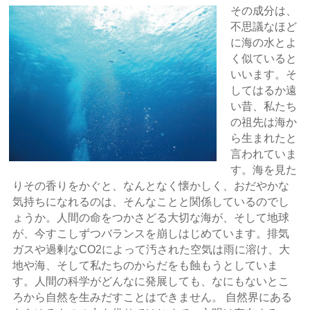
その成分は、
不思議なほど
に海の水とよ
く似ていると
いいます。そ
してはるか遠
い昔、私たち
の祖先は海か
ら生まれたと
言われていま
す。海を見た
りその香りをかぐと、なんとなく懐かしく、おだやかな
気持ちになれるのは、そんなことと関係しているのでし
ょうか。人間の命をつかさどる大切な海が、そして地球
が、今すこしずつバランスを崩しはじめています。排気
ガスや過剰なCO2によって汚された空気は雨に溶け、大
地や海、そして私たちのからだをも蝕もうとしていま
す。人間の科学がどんなに発展しても、なにもないとこ
ろから自然を生みだすことはできません。 自然界にある