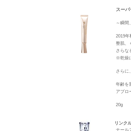
スーパ
～瞬間
2019
整肌、
さらな
※乾燥
さらに
年齢を
アプロ
20g
リンク
ナール