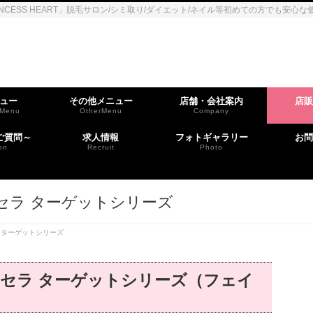
NCESS HEART」脱毛サロン/シミ取り/ダイエット/ネイル等初めての方でも安
ュー
その他メニュー
店舗・会社案内
店販
tMenu
OtherMenu
Company
ご質問～
求人情報
フォトギャラリー
お問
on
Recruit
Photo
ターリセラ ターゲットシリーズ
リセラ ターゲットシリーズ
クターリセラ ターゲットシリーズ（フェイ