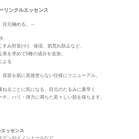
ーリンクルエッセンス
、目元極める。～
年秋、
くすみ対策(※)、保湿、肌荒れ防止など、
る美を求めて5種の成分を追加。
による
、容器を肌に直接塗らない仕様にリニューアル。
重ねるごとに気になる、目元のたるみに素早く
ーチ。ハリ・弾力に満ちた若々しい肌を保ちます。
ルエッセンス
スゲンやイノシトールなど