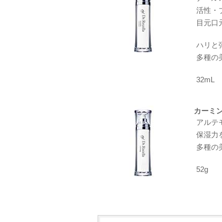
活性・
目元口
ハリと
多種の
32mL
カーミ
アルテ
保湿力
多種の
52g